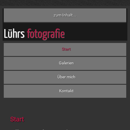
zum Inhalt...
Lührs
fotografie
Start
Galerien
Über mich
Kontakt
Start